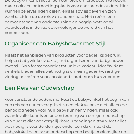
De babywinkel is niet alleen een plek om producten te kopen,
maar ook een ontmoetingsplaats voor aanstaande ouders. Hier
kunnen ze ervaringen delen, elkaar advies geven en zich
voorbereiden op de reis van ouderschap. Het creëert een
gemeenschap van ondersteuning en begrip, wat vooral
waardevol is in de vaak overweldigende wereld van het
ouderschap.
Organiseer een Babyshower met Stijl
Naast het aanbieden van producten voor dagelijks gebruik,
helpen babywinkels ook bij het organiseren van babyshowers
met stijl. Van feestdecoraties tot unieke cadeau-ideeën, deze
winkels bieden alles wat nodig is om een gedenkwaardige
viering te creëren voor aanstaande ouders en hun vrienden.
Een Reis van Ouderschap
Voor aanstaande ouders markeert de babywinkel het begin van
een reis van ouderschap. Het is een plek waar ze niet alleen de
benodigdheden voor hun baby kunnen vinden, maar ook
waardevolle kennis en ondersteuning van een gemeenschap
van ouders die voor vergelijkbare uitdagingen staan. Met alles
wat nodig is voor de kleintjes onder één dak, maakt de
babywinkel de reis van ouderschap een beetje makkelijker en