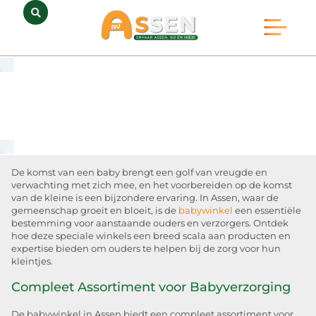
Opmerkelijk Assen
Huidig Nieuws
Bedrijven in Assen
De komst van een baby brengt een golf van vreugde en
verwachting met zich mee, en het voorbereiden op de komst
van de kleine is een bijzondere ervaring. In Assen, waar de
gemeenschap groeit en bloeit, is de
babywinkel
een essentiële
bestemming voor aanstaande ouders en verzorgers. Ontdek
hoe deze speciale winkels een breed scala aan producten en
expertise bieden om ouders te helpen bij de zorg voor hun
kleintjes.
Compleet Assortiment voor Babyverzorging
De babywinkel in Assen biedt een compleet assortiment voor